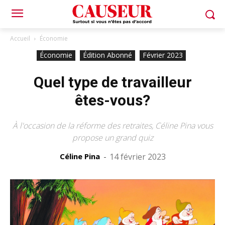
Accueil
Économie
Économie
Édition Abonné
Février 2023
Quel type de travailleur
êtes-vous?
À l'occasion de la réforme des retraites, Céline Pina vous
propose un grand quiz
Céline Pina
-
14 février 2023