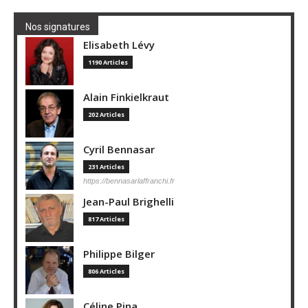
Nos signatures
Elisabeth Lévy
1190 Articles
Alain Finkielkraut
202 Articles
Cyril Bennasar
231 Articles
https://bennasarlaffranchi.fr
Jean-Paul Brighelli
817 Articles
Philippe Bilger
806 Articles
Céline Pina