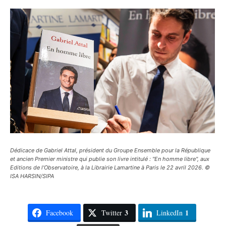
Dédicace de Gabriel Attal, président du Groupe Ensemble pour la République
et ancien Premier ministre qui publie son livre intitulé : "En homme libre", aux
Editions de l'Observatoire, à la Librairie Lamartine à Paris le 22 avril 2026. ©
ISA HARSIN/SIPA
3
1
Facebook
Twitter
LinkedIn