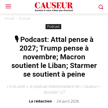
Accueil
Podcast
Podcast
🎙️ Podcast: Attal pense à
2027; Trump pense à
novembre; Macron
soutient le Liban; Starmer
se soutient à peine
« A la carte », le podcast hebdomadaire de « Causeur » -
épisode 127
La rédaction
-
24 avril 2026