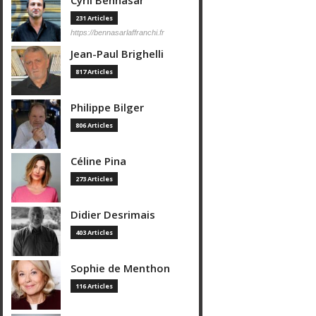
Cyril Bennasar
231 Articles
https://bennasarlaffranchi.fr
Jean-Paul Brighelli
817 Articles
Philippe Bilger
806 Articles
Céline Pina
273 Articles
Didier Desrimais
403 Articles
Sophie de Menthon
116 Articles