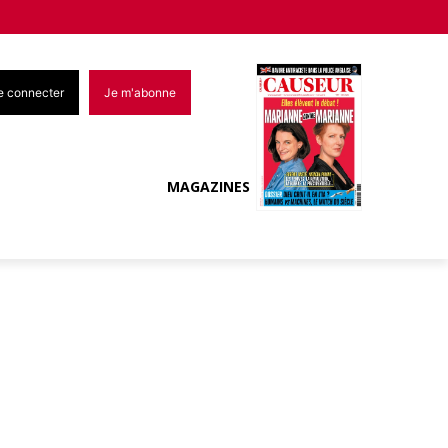
e connecter
Je m'abonne
MAGAZINES