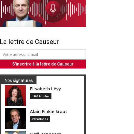
La lettre de Causeur
Nos signatures
Elisabeth Lévy
1190 Articles
Alain Finkielkraut
202 Articles