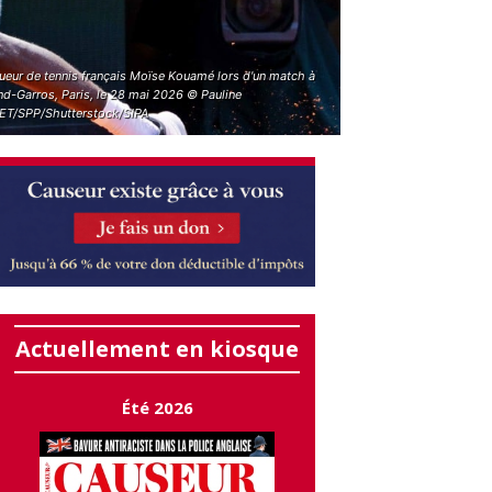
oueur de tennis français Moïse Kouamé lors d'un match à
nd-Garros, Paris, le 28 mai 2026 © Pauline
ET/SPP/Shutterstock/SIPA
Actuellement en kiosque
Été 2026