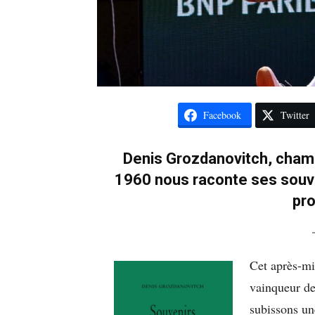
Facebook
Twitter
Denis Grozdanovitch, champ
1960 nous raconte ses souven
pro
Cet après-mi
vainqueur d
subissons une