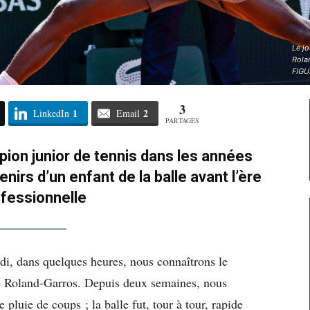
Le j
Rola
FIGU
3
1
2
LinkedIn
Email
PARTAGES
ion junior de tennis dans les années
irs d’un enfant de la balle avant l’ère
fessionnelle
di, dans quelques heures, nous connaîtrons le
e Roland-Garros. Depuis deux semaines, nous
 pluie de coups ; la balle fut, tour à tour, rapide