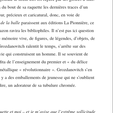
u bout de sa raquette les dernières traces d’un
eur, précieux et caricatural, donc, en voie de
 de la balle
paraissent aux éditions La Pionnière, ce
zon ravira les bibliophiles. Il n’est pas ici question
e mémoire vive, de figures, de légendes, d’objets, de
rozdanovitch ralentit le temps, s’arrête sur des
 vie qui construisent un homme. Il se souvient de
fita de l’enseignement du premier et « du délice
 métallique « révolutionnaire ». Grozdanovitch s’en
Il y a des emballements de jeunesse qui ne s’oublient
dire, un adorateur de sa tubulure chromée.
quette et moi – et je m’avise que l’extrême sollicitude