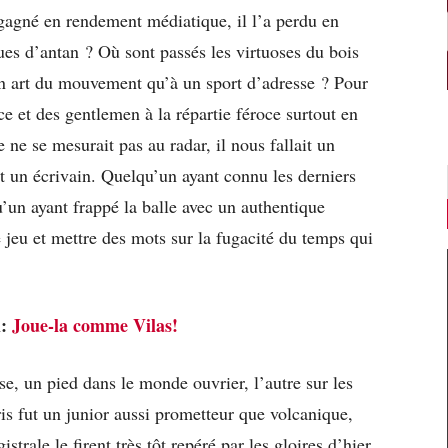
gagné en rendement médiatique, il l’a perdu en
es d’antan ? Où sont passés les virtuoses du bois
 un art du mouvement qu’à un sport d’adresse ? Pour
ice et des gentlemen à la répartie féroce surtout en
e ne se mesurait pas au radar, il nous fallait un
et un écrivain. Quelqu’un ayant connu les derniers
un ayant frappé la balle avec un authentique
 jeu et mettre des mots sur la fugacité du temps qui
i:
Joue-la comme Vilas!
e, un pied dans le monde ouvrier, l’autre sur les
ris fut un junior aussi prometteur que volcanique,
strale le firent très tôt repéré par les gloires d’hier.