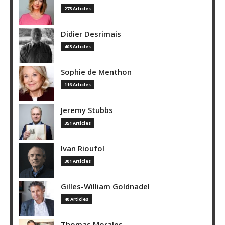
273 Articles
Didier Desrimais
403 Articles
Sophie de Menthon
116 Articles
Jeremy Stubbs
351 Articles
Ivan Rioufol
301 Articles
Gilles-William Goldnadel
40 Articles
Thomas Morales