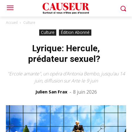
Accueil
Culture
Culture
Édition Abonné
Lyrique: Hercule,
prédateur sexuel?
"Ercole amante", un opéra d’Antonia Bembo, jusqu'au 14
juin, diffusion sur Arte le 9 juin
Julien San Frax
-
8 juin 2026