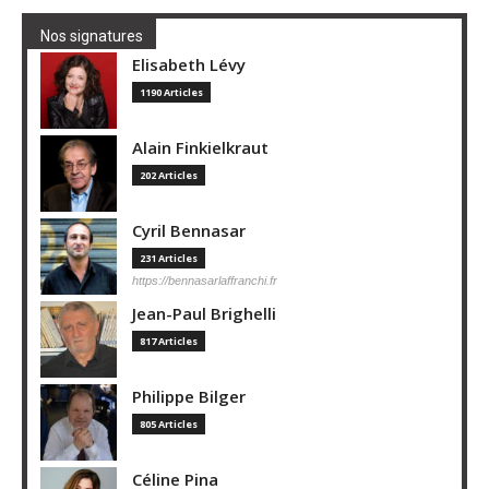
Nos signatures
Elisabeth Lévy
1190 Articles
Alain Finkielkraut
202 Articles
Cyril Bennasar
231 Articles
https://bennasarlaffranchi.fr
Jean-Paul Brighelli
817 Articles
Philippe Bilger
805 Articles
Céline Pina