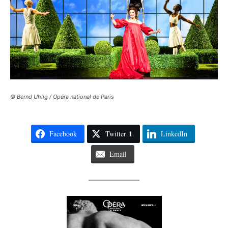
© Bernd Uhlig / Opéra national de Paris
1
Facebook
Twitter
LinkedIn
Email