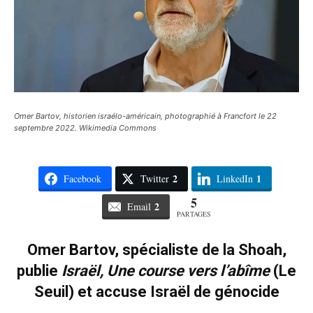
Omer Bartov, historien israélo-américain, photographié à Francfort le 22
septembre 2022. Wikimedia Commons
2
1
Facebook
Twitter
LinkedIn
5
2
Email
PARTAGES
Omer Bartov, spécialiste de la Shoah,
publie
Israël, Une course vers l’abîme
(Le
Seuil) et accuse Israël de génocide