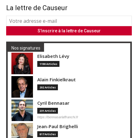
La lettre de Causeur
Nos signatures
Elisabeth Lévy
1190 Articles
Alain Finkielkraut
202 Articles
Cyril Bennasar
231 Articles
https://bennasarlaffranchi.fr
Jean-Paul Brighelli
817 Articles