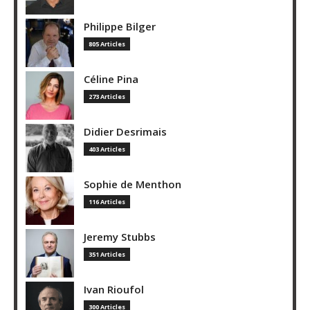
Philippe Bilger
805 Articles
Céline Pina
273 Articles
Didier Desrimais
403 Articles
Sophie de Menthon
116 Articles
Jeremy Stubbs
351 Articles
Ivan Rioufol
300 Articles