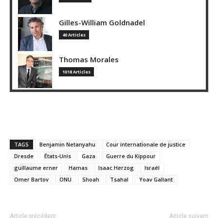
Gilles-William Goldnadel
40 Articles
Thomas Morales
1018 Articles
TAGS
Benjamin Netanyahu
Cour internationale de justice
Dresde
États-Unis
Gaza
Guerre du Kippour
guillaume erner
Hamas
Isaac Herzog
Israël
Omer Bartov
ONU
Shoah
Tsahal
Yoav Gallant
Article précédent
Article suivant