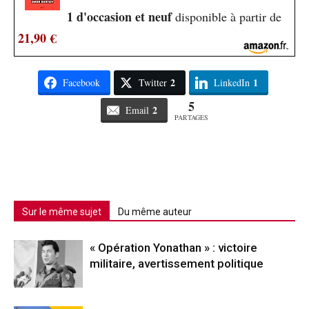
1 d'occasion et neuf
disponible à partir de
21,90 €
2
1
Facebook
Twitter
LinkedIn
5
2
Email
PARTAGES
Sur le même sujet
Du même auteur
« Opération Yonathan » : victoire
militaire, avertissement politique