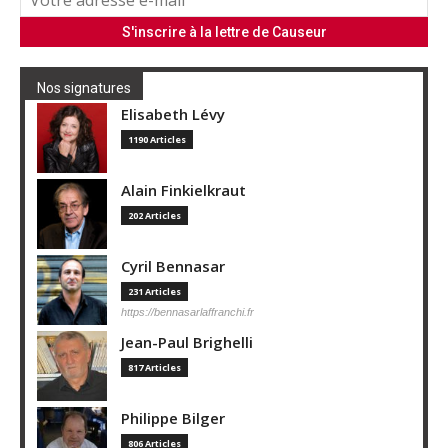
Nos signatures
Elisabeth Lévy
1190 Articles
Alain Finkielkraut
202 Articles
Cyril Bennasar
231 Articles
https://bennasarlaffranchi.fr
Jean-Paul Brighelli
817 Articles
Philippe Bilger
806 Articles