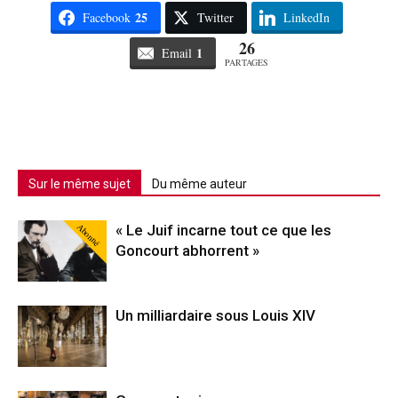
25
Facebook
Twitter
LinkedIn
26
1
Email
PARTAGES
Sur le même sujet
Du même auteur
Abonné
« Le Juif incarne tout ce que les
Goncourt abhorrent »
Un milliardaire sous Louis XIV