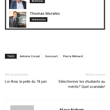
40 Articles
Thomas Morales
1018 Articles
TAGS
Antoine Crozat
Goncourt
Pierre Ménard
Article précédent
Article suivant
Loi Avia: la pelle du 18 juin
Sélectionner les étudiants au
mérite? Quel scandale!
Maya Nahum