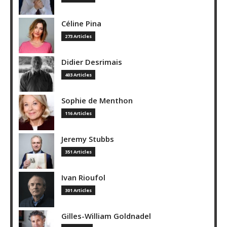
Céline Pina
273 Articles
Didier Desrimais
403 Articles
Sophie de Menthon
116 Articles
Jeremy Stubbs
351 Articles
Ivan Rioufol
301 Articles
Gilles-William Goldnadel