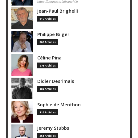
https://bennasarlaffranchi.fr
Jean-Paul Brighelli
817 Articles
Philippe Bilger
806 Articles
Céline Pina
273 Articles
Didier Desrimais
404 Articles
Sophie de Menthon
116 Articles
Jeremy Stubbs
351 Articles