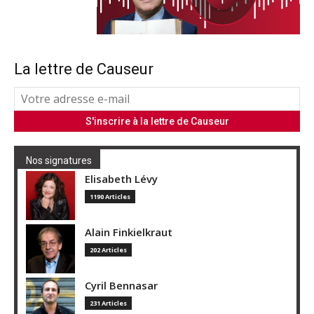
La lettre de Causeur
Nos signatures
Elisabeth Lévy
1190 Articles
Alain Finkielkraut
202 Articles
Cyril Bennasar
231 Articles