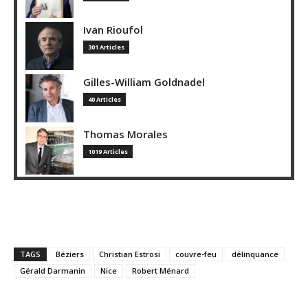
Ivan Rioufol
301 Articles
Gilles-William Goldnadel
40 Articles
Thomas Morales
1019 Articles
TAGS
Béziers
Christian Estrosi
couvre-feu
délinquance
Gérald Darmanin
Nice
Robert Ménard