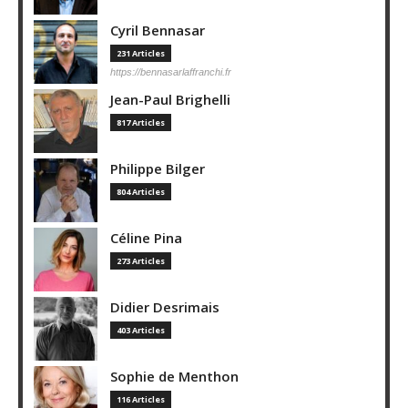
Cyril Bennasar
231 Articles
https://bennasarlaffranchi.fr
Jean-Paul Brighelli
817 Articles
Philippe Bilger
804 Articles
Céline Pina
273 Articles
Didier Desrimais
403 Articles
Sophie de Menthon
116 Articles