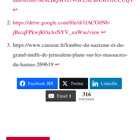
↩︎
https://drive.google.com/file/d/1fACG0Nb-
jBrcqFPkwjKOaAsNYV_xnWxe/view
↩︎
https://www.causeur.fr/lombre-du-nazisme-et-du-
grand-mufti-de-jerusalem-plane-sur-les-massacres-
du-hamas-269619
↩︎
315
Facebook
Twitter
LinkedIn
316
1
Email
PARTAGES