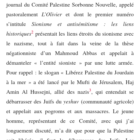
journal du Comité Palestine Sorbonne Nouvelle, appelé
pastoralement
L’Olivier
et dont le premier numéro
s’intitule
Sionisme et antisémitisme : les liens
2
historiques
présentait les liens étroits du sionisme avec
le nazisme, tout à fait dans la veine de la thèse
négationniste d’un Mahmoud Abbas et appelait à
démanteler « l’entité sioniste » par une lutte armée.
Pour rappel : le slogan « Libérez Palestine du Jourdain
à la mer » a été lancé par le Mufti de Jérusalem, Haj
3
Amin Al Hussejni, allié des nazis
, qui entendait se
débarrasser des Juifs du
yeshuv
(communauté agricole)
et appelait aux pogroms et aux massacres. Le jeune
homme, représentant de ce Comité, avec qui j’ai
longuement discuté, m’a dit que pour que la Palestine
soit libérée, il faut la débarrasser des Juifs. Les