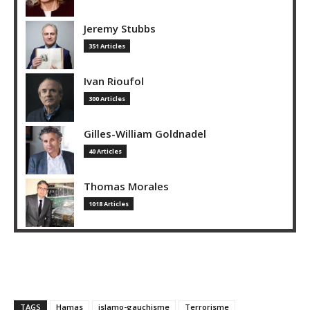
Jeremy Stubbs
351 Articles
Ivan Rioufol
300 Articles
Gilles-William Goldnadel
40 Articles
Thomas Morales
1018 Articles
TAGS
Hamas
islamo-gauchisme
Terrorisme