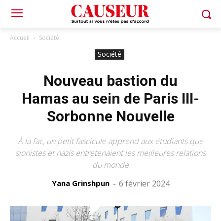
Accueil
Société
Société
Nouveau bastion du
Hamas au sein de Paris III-
Sorbonne Nouvelle
À la fac, un petit fascicule apprend aux étudiants que
sionistes et nazis entretenaient les meilleures relations
du monde
Yana Grinshpun
-
6 février 2024