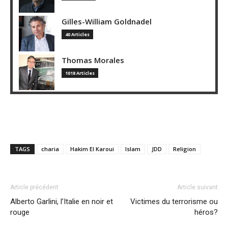
Gilles-William Goldnadel
40 Articles
Thomas Morales
1018 Articles
TAGS
charia
Hakim El Karoui
Islam
JDD
Religion
Article précédent
Article suivant
Alberto Garlini, l’Italie en noir et
Victimes du terrorisme ou
rouge
héros?