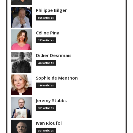
Philippe Bilger
806 Articles
Céline Pina
273 Articles
Didier Desrimais
403 Articles
Sophie de Menthon
116 Articles
Jeremy Stubbs
351 Articles
Ivan Rioufol
301 Articles