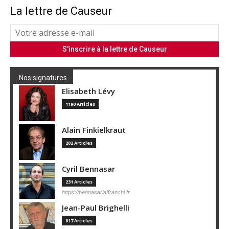
La lettre de Causeur
Nos signatures
Elisabeth Lévy
1190 Articles
Alain Finkielkraut
202 Articles
Cyril Bennasar
231 Articles
https://bennasarlaffranchi.fr
Jean-Paul Brighelli
817 Articles