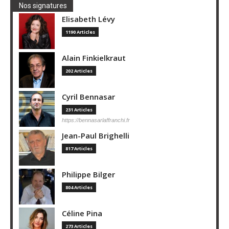
Nos signatures
Elisabeth Lévy
1190 Articles
Alain Finkielkraut
202 Articles
Cyril Bennasar
231 Articles
https://bennasarlaffranchi.fr
Jean-Paul Brighelli
817 Articles
Philippe Bilger
804 Articles
Céline Pina
273 Articles