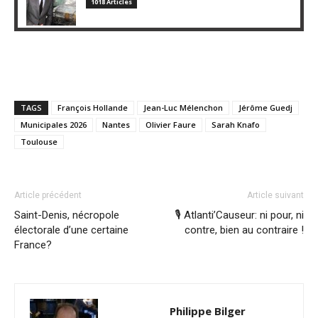
1018 Articles
TAGS
François Hollande
Jean-Luc Mélenchon
Jérôme Guedj
Municipales 2026
Nantes
Olivier Faure
Sarah Knafo
Toulouse
Article précédent
Article suivant
Saint-Denis, nécropole
🎙️ Atlanti’Causeur: ni pour, ni
électorale d’une certaine
contre, bien au contraire !
France?
Philippe Bilger