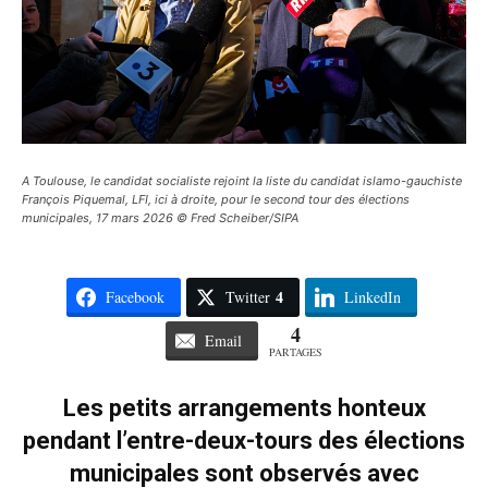
A Toulouse, le candidat socialiste rejoint la liste du candidat islamo-gauchiste
François Piquemal, LFI, ici à droite, pour le second tour des élections
municipales, 17 mars 2026 © Fred Scheiber/SIPA
4
Facebook
Twitter
LinkedIn
4
Email
PARTAGES
Les petits arrangements honteux
pendant l’entre-deux-tours des élections
municipales sont observés avec