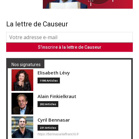
La lettre de Causeur
Nos signatures
Elisabeth Lévy
1190 Articles
Alain Finkielkraut
202 Articles
Cyril Bennasar
231 Articles
https://bennasarlaffranchi.fr