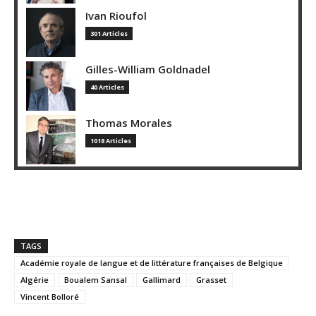
Ivan Rioufol
301 Articles
Gilles-William Goldnadel
40 Articles
Thomas Morales
1018 Articles
TAGS
Académie royale de langue et de littérature françaises de Belgique
Algérie
Boualem Sansal
Gallimard
Grasset
Vincent Bolloré