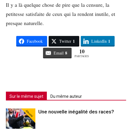
Il y a là quelque chose de pire que la censure, la
petitesse satisfaite de ceux qui la rendent inutile, et
presque naturelle.
1
1
Facebook
Twitter
LinkedIn
10
8
Email
PARTAGES
Sur le même sujet
Du même auteur
Abonné
Une nouvelle inégalité des races?