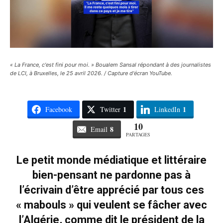
« La France, c'est fini pour moi. » Boualem Sansal répondant à des journalistes
de LCI, à Bruxelles, le 25 avril 2026. / Capture d'écran YouTube.
1
1
Facebook
Twitter
LinkedIn
10
8
Email
PARTAGES
Le petit monde médiatique et littéraire
bien-pensant ne pardonne pas à
l’écrivain d’être apprécié par tous ces
« mabouls » qui veulent se fâcher avec
l’Algérie, comme dit le président de la