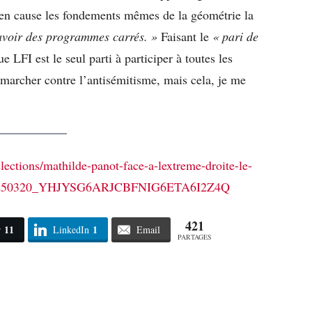
 en cause les fondements mêmes de la géométrie la
 avoir des programmes carrés. »
Faisant le
« pari de
ue LFI est le seul parti à participer à toutes les
 marcher contre l’antisémitisme, mais cela, je me
elections/mathilde-panot-face-a-lextreme-droite-le-
ion-20250320_YHJYSG6ARJCBFNIG6ETA6I2Z4Q
421
11
1
r
LinkedIn
Email
PARTAGES