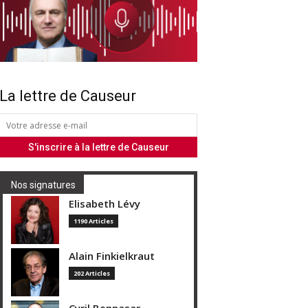
La lettre de Causeur
Nos signatures
Elisabeth Lévy
1190 Articles
Alain Finkielkraut
202 Articles