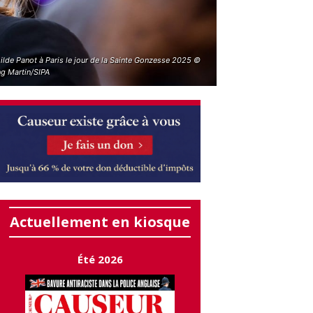
ilde Panot à Paris le jour de la Sainte Gonzesse 2025 ©
g Martin/SIPA
Actuellement en kiosque
Été 2026