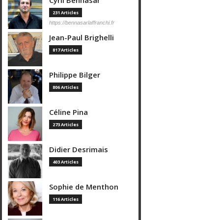
Cyril Bennasar
231 Articles
https://bennasarlaffranchi.fr
Jean-Paul Brighelli
817 Articles
Philippe Bilger
806 Articles
Céline Pina
273 Articles
Didier Desrimais
403 Articles
Sophie de Menthon
116 Articles