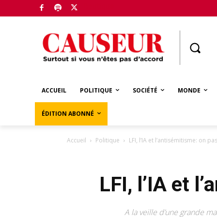
Boutique
ACCUEIL
POLITIQUE
SOCIÉTÉ
MONDE
ÉDITION ABONNÉ
Accueil
Politique
LFI, l’IA et l’antisémitisme: on p
LFI, l’IA et 
A la veille d’une grande m