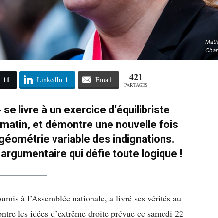
Math
Chan
421
11
1
r
LinkedIn
Email
PARTAGES
se livre à un exercice d’équilibriste
matin, et démontre une nouvelle fois
 géométrie variable des indignations.
argumentaire qui défie toute logique !
umis à l’Assemblée nationale, a livré ses vérités au
ntre les idées d’extrême droite prévue ce samedi 22