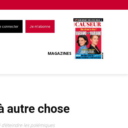
e connecter
Je m'abonne
MAGAZINES
 à autre chose
é d’éteindre les polémiques