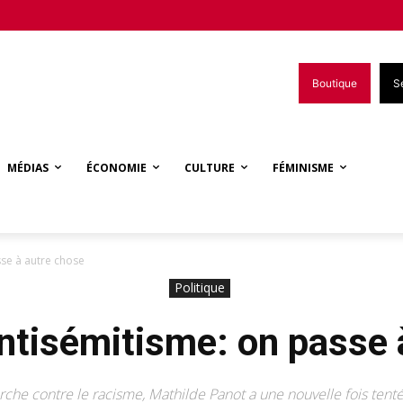
Boutique
S
MÉDIAS
ÉCONOMIE
CULTURE
FÉMINISME
asse à autre chose
Politique
l’antisémitisme: on passe
arche contre le racisme, Mathilde Panot a une nouvelle fois tent