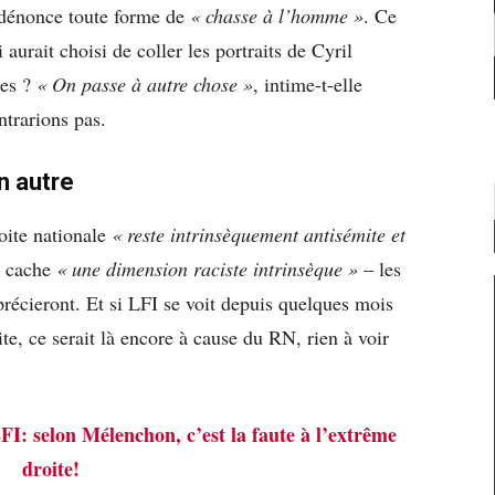
 dénonce toute forme de
« chasse à l’homme »
. Ce
aurait choisi de coller les portraits de Cyril
hes ?
« On passe à autre chose »
, intime-t-elle
trarions pas.
n autre
oite nationale
« reste intrinsèquement antisémite et
l cache
« une dimension raciste intrinsèque »
– les
récieront. Et si LFI se voit depuis quelques mois
ite, ce serait là encore à cause du RN, rien à voir
FI: selon Mélenchon, c’est la faute à l’extrême
droite!