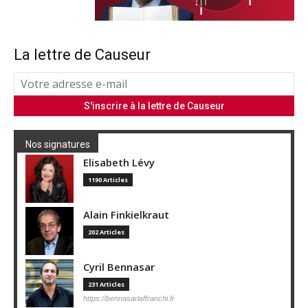
La lettre de Causeur
Nos signatures
Elisabeth Lévy
1190 Articles
Alain Finkielkraut
202 Articles
Cyril Bennasar
231 Articles
https://bennasarlaffranchi.fr