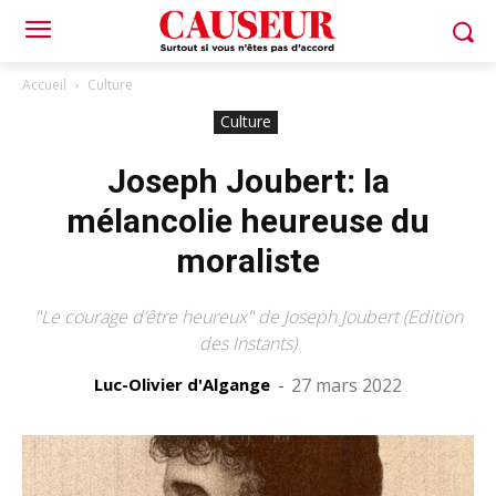
Accueil
Culture
Culture
Joseph Joubert: la
mélancolie heureuse du
moraliste
"Le courage d’être heureux" de Joseph Joubert (Edition
des Instants)
Luc-Olivier d'Algange
-
27 mars 2022