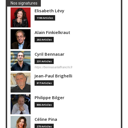
Nos signatures
Elisabeth Lévy
1190 Articles
Alain Finkielkraut
202 Articles
Cyril Bennasar
231 Articles
https://bennasarlaffranchi.fr
Jean-Paul Brighelli
817 Articles
Philippe Bilger
806 Articles
Céline Pina
273 Articles