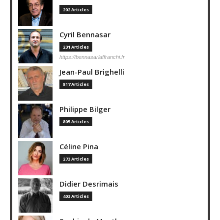
202 Articles
Cyril Bennasar
231 Articles
https://bennasarlaffranchi.fr
Jean-Paul Brighelli
817 Articles
Philippe Bilger
805 Articles
Céline Pina
273 Articles
Didier Desrimais
403 Articles