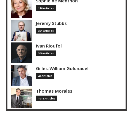
Sophie de Menthon
116 Articles
Jeremy Stubbs
351 Articles
Ivan Rioufol
300 Articles
Gilles-William Goldnadel
40 Articles
Thomas Morales
1018 Articles