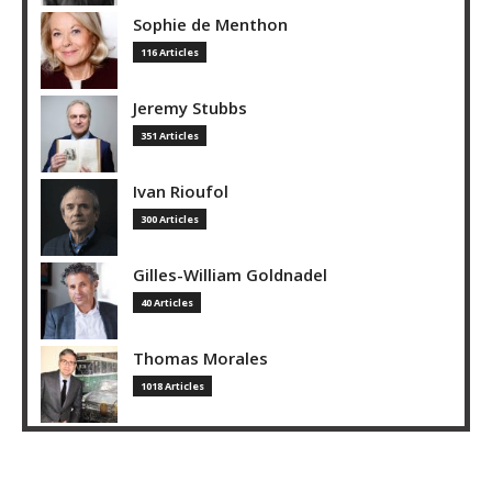
Sophie de Menthon
116 Articles
Jeremy Stubbs
351 Articles
Ivan Rioufol
300 Articles
Gilles-William Goldnadel
40 Articles
Thomas Morales
1018 Articles