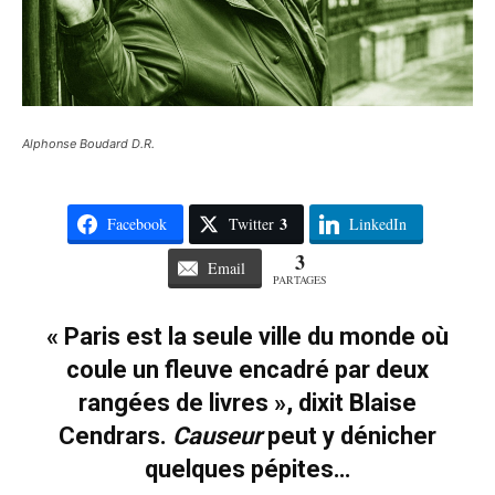
Alphonse Boudard D.R.
3
Facebook
Twitter
LinkedIn
3
Email
PARTAGES
« Paris est la seule ville du monde où
coule un fleuve encadré par deux
rangées de livres », dixit Blaise
Cendrars.
Causeur
peut y dénicher
quelques pépites…