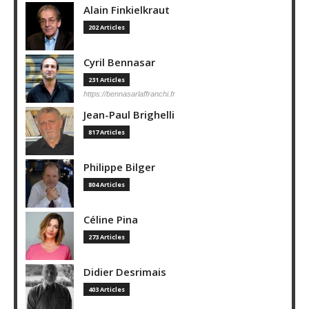
Alain Finkielkraut
202 Articles
Cyril Bennasar
231 Articles
https://bennasarlaffranchi.fr
Jean-Paul Brighelli
817 Articles
Philippe Bilger
804 Articles
Céline Pina
273 Articles
Didier Desrimais
403 Articles