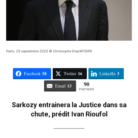
Paris, 25 septembre 2025 © Christophe Ena/AP/SIPA
58
16
3
Facebook
Twitter
LinkedIn
90
13
Email
PARTAGES
Sarkozy entrainera la Justice dans sa
chute, prédit Ivan Rioufol