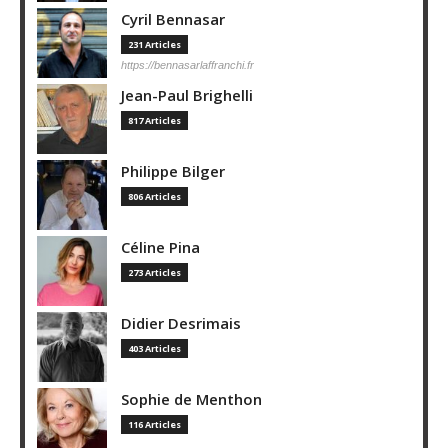
Cyril Bennasar
231 Articles
https://bennasarlaffranchi.fr
Jean-Paul Brighelli
817 Articles
Philippe Bilger
806 Articles
Céline Pina
273 Articles
Didier Desrimais
403 Articles
Sophie de Menthon
116 Articles