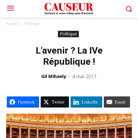
Accueil
Politique
Politique
L’avenir ? La IVe
République !
Gil Mihaely
-
4 mai 2011
Facebook
Twitter
LinkedIn
Email