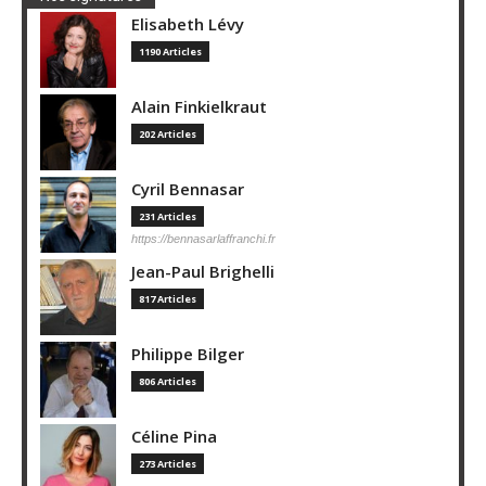
Elisabeth Lévy
1190 Articles
Alain Finkielkraut
202 Articles
Cyril Bennasar
231 Articles
https://bennasarlaffranchi.fr
Jean-Paul Brighelli
817 Articles
Philippe Bilger
806 Articles
Céline Pina
273 Articles