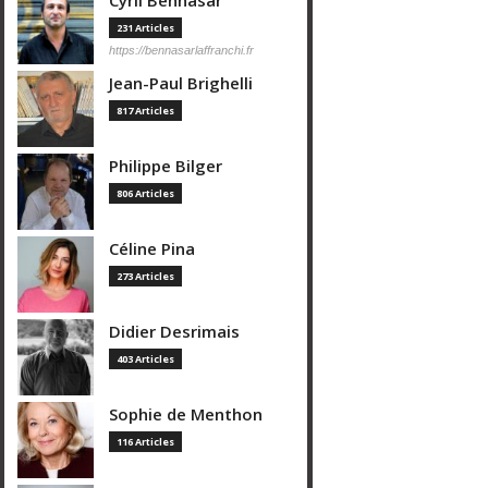
Cyril Bennasar
231 Articles
https://bennasarlaffranchi.fr
Jean-Paul Brighelli
817 Articles
Philippe Bilger
806 Articles
Céline Pina
273 Articles
Didier Desrimais
403 Articles
Sophie de Menthon
116 Articles