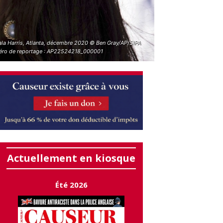
la Harris, Atlanta, décembre 2020 © Ben Gray/AP/SIPA
ro de reportage : AP22524218_000001
Actuellement en kiosque
Été 2026