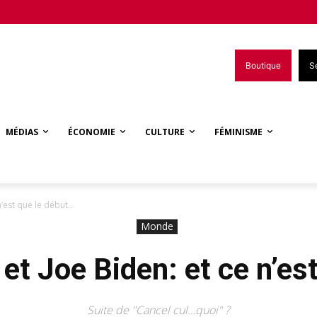
Boutique
S
MÉDIAS
ÉCONOMIE
CULTURE
FÉMINISME
n’est que le début…
Monde
et Joe Biden: et ce n’es
Suite de "Cancel cul…quoi" ?