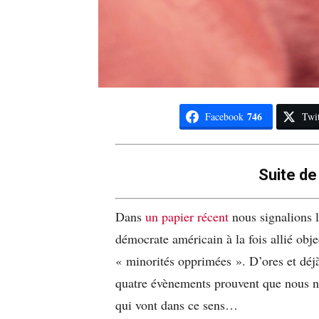
746
Facebook
Twit
Suite d
Dans
un papier récent
nous signalions l
démocrate américain à la fois allié obje
« minorités opprimées ». D’ores et déjà
quatre évènements prouvent que nous n
qui vont dans ce sens…