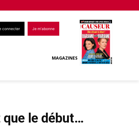
e connecter
Je m'abonne
MAGAZINES
t que le début…