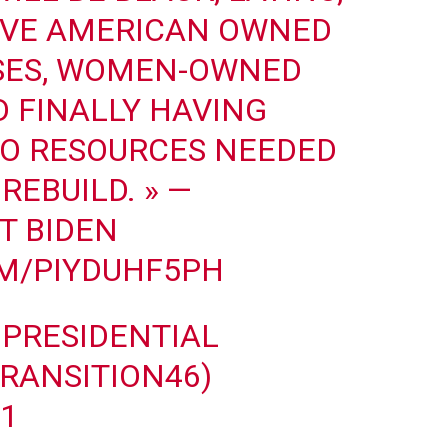
TIVE AMERICAN OWNED
SES, WOMEN-OWNED
D FINALLY HAVING
TO RESOURCES NEEDED
REBUILD. » —
T BIDEN
OM/PIYDUHF5PH
 PRESIDENTIAL
RANSITION46)
21