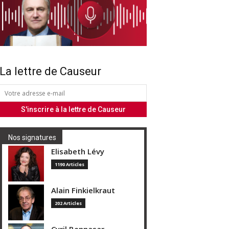
La lettre de Causeur
Nos signatures
Elisabeth Lévy
1190 Articles
Alain Finkielkraut
202 Articles