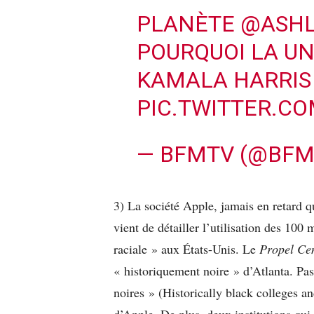
PLANÈTE
@ASHL
POURQUOI LA UN
KAMALA HARRIS
PIC.TWITTER.CO
— BFMTV (@BF
3) La société Apple, jamais en retard qu
vient de détailler l’utilisation des 100 
raciale » aux États-Unis. Le
Propel Ce
« historiquement noire » d’Atlanta. Pas
noires » (Historically black colleges a
d’Apple. De plus, deux institutions qui