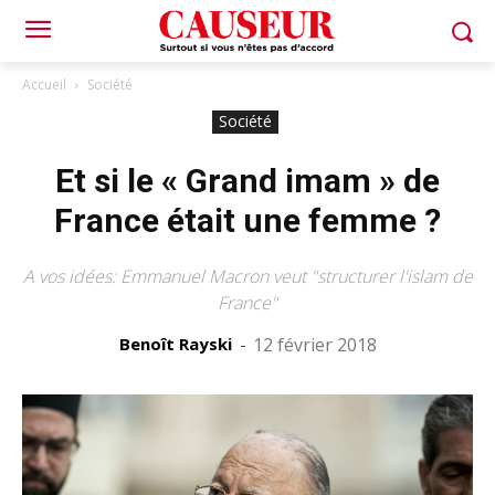
Accueil
Société
Société
Et si le « Grand imam » de
France était une femme ?
A vos idées: Emmanuel Macron veut "structurer l'islam de
France"
Benoît Rayski
-
12 février 2018