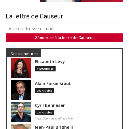
La lettre de Causeur
Nos signatures
Elisabeth Lévy
1190 Articles
Alain Finkielkraut
202 Articles
Cyril Bennasar
231 Articles
https://bennasarlaffranchi.fr
Jean-Paul Brighelli