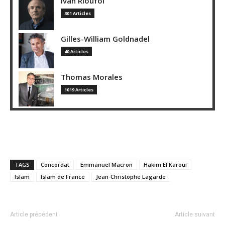
Ivan Rioufol
301 Articles
Gilles-William Goldnadel
40 Articles
Thomas Morales
1019 Articles
TAGS
Concordat
Emmanuel Macron
Hakim El Karoui
Islam
Islam de France
Jean-Christophe Lagarde
Article précédent
Article suivant