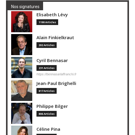
Nos signatures
Elisabeth Lévy
1190 Articles
Alain Finkielkraut
202 Articles
Cyril Bennasar
231 Articles
https://bennasarlaffranchi.fr
Jean-Paul Brighelli
817 Articles
Philippe Bilger
806 Articles
Céline Pina