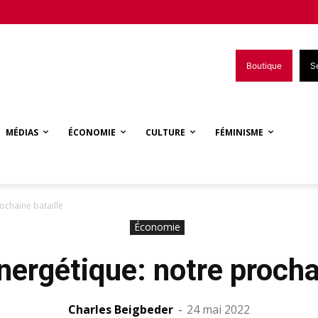
Boutique
S
MÉDIAS
ÉCONOMIE
CULTURE
FÉMINISME
ochaine bataille
Économie
nergétique: notre procha
Charles Beigbeder
-
24 mai 2022