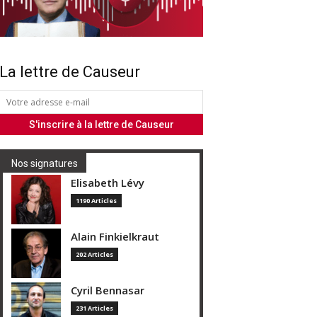
La lettre de Causeur
Nos signatures
Elisabeth Lévy
1190 Articles
Alain Finkielkraut
202 Articles
Cyril Bennasar
231 Articles