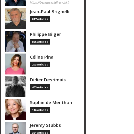
https://bennasarlaffranchi.fr
Jean-Paul Brighelli
817 Articles
Philippe Bilger
806 Articles
Céline Pina
273 Articles
Didier Desrimais
403 Articles
Sophie de Menthon
116 Articles
Jeremy Stubbs
351 Articles