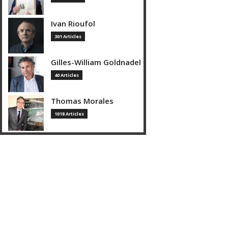
Ivan Rioufol
301 Articles
Gilles-William Goldnadel
40 Articles
Thomas Morales
1018 Articles