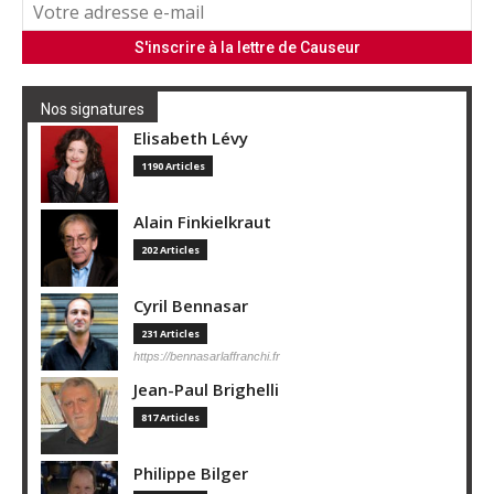
Nos signatures
Elisabeth Lévy
1190 Articles
Alain Finkielkraut
202 Articles
Cyril Bennasar
231 Articles
https://bennasarlaffranchi.fr
Jean-Paul Brighelli
817 Articles
Philippe Bilger