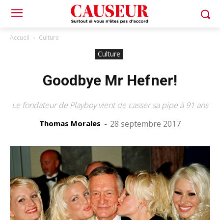
Accueil
Culture
Culture
Goodbye Mr Hefner!
Le fondateur de Playboy vient de casser sa pipe à 91 ans
Thomas Morales
-
28 septembre 2017