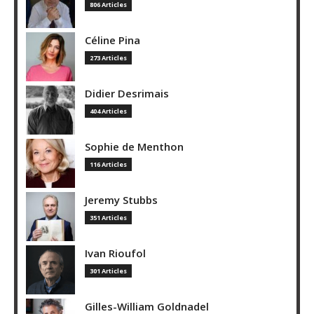
806 Articles
Céline Pina
273 Articles
Didier Desrimais
404 Articles
Sophie de Menthon
116 Articles
Jeremy Stubbs
351 Articles
Ivan Rioufol
301 Articles
Gilles-William Goldnadel