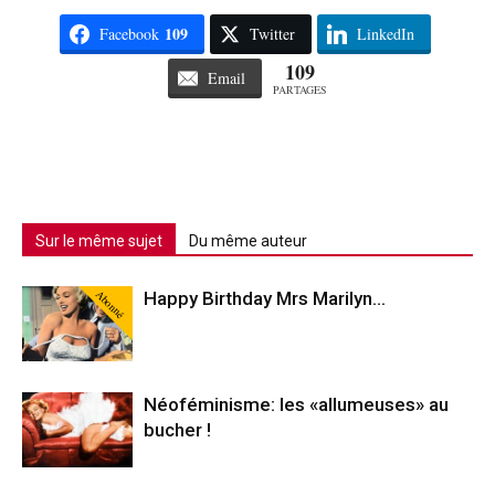
109
Facebook
Twitter
LinkedIn
109
Email
PARTAGES
Sur le même sujet
Du même auteur
Abonné
Happy Birthday Mrs Marilyn…
Néoféminisme: les «allumeuses» au
bucher !