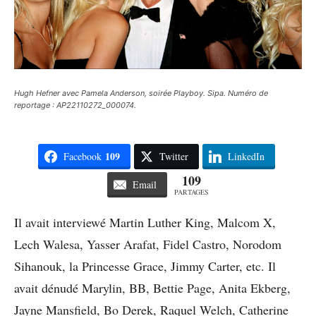
Hugh Hefner avec Pamela Anderson, soirée Playboy. Sipa. Numéro de
reportage : AP22110272_000074.
109
Facebook
Twitter
LinkedIn
109
Email
PARTAGES
Il avait interviewé Martin Luther King, Malcom X,
Lech Walesa, Yasser Arafat, Fidel Castro, Norodom
Sihanouk, la Princesse Grace, Jimmy Carter, etc. Il
avait dénudé Marylin, BB, Bettie Page, Anita Ekberg,
Jayne Mansfield, Bo Derek, Raquel Welch, Catherine