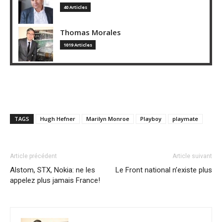
40 Articles
Thomas Morales
1019 Articles
TAGS
Hugh Hefner
Marilyn Monroe
Playboy
playmate
Article précédent
Article suivant
Alstom, STX, Nokia: ne les
Le Front national n’existe plus
appelez plus jamais France!