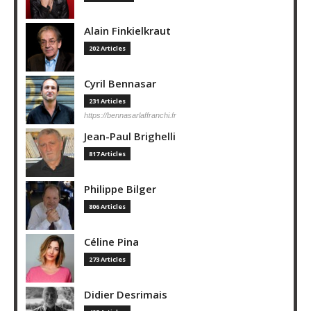
Alain Finkielkraut
202 Articles
Cyril Bennasar
231 Articles
https://bennasarlaffranchi.fr
Jean-Paul Brighelli
817 Articles
Philippe Bilger
806 Articles
Céline Pina
273 Articles
Didier Desrimais