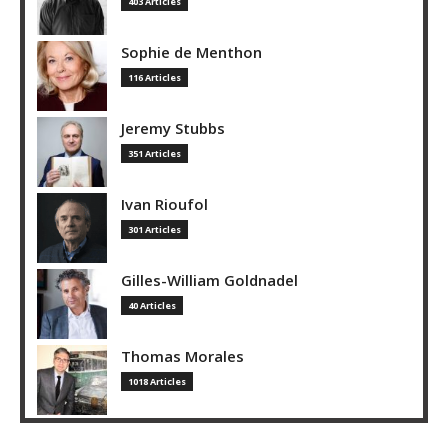
403 Articles
Sophie de Menthon
116 Articles
Jeremy Stubbs
351 Articles
Ivan Rioufol
301 Articles
Gilles-William Goldnadel
40 Articles
Thomas Morales
1018 Articles