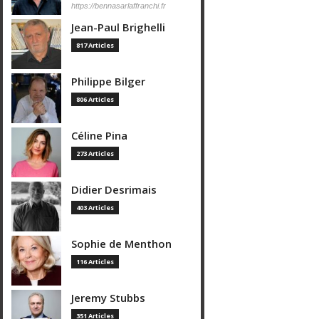
https://bennasarlaffranchi.fr
Jean-Paul Brighelli
817 Articles
Philippe Bilger
806 Articles
Céline Pina
273 Articles
Didier Desrimais
403 Articles
Sophie de Menthon
116 Articles
Jeremy Stubbs
351 Articles