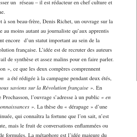
isser un réseau – il est rédacteur en chef culture et
ne.
 à son beau-frère, Denis Richet, un ouvrage sur la
se au moins autant au journaliste qu’aux apprentis
sent encore d’un statut important au sein de la
ution française. L’idée est de recruter des auteurs
ail de synthèse et assez malins pour en faire parler.
ition », ce que les deux compères comprennent
on
a été rédigée à la campagne pendant deux étés,
 nous savions sur la Révolution française »
. En
Prochasson, l’ouvrage s’adresse à un public
« en
connaissances »
. La thèse du « dérapage » d’une
uée, qui connaîtra la fortune que l’on sait, n’est
nte, mais le fruit de conversations enflammées ou
 de formules. La métaphore est l’idée majeure du