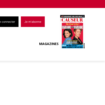
e connecter
Je m'abonne
MAGAZINES