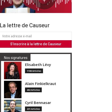
La lettre de Causeur
Nos signatures
Elisabeth Lévy
1190 Articles
Alain Finkielkraut
202 Articles
Cyril Bennasar
231 Articles