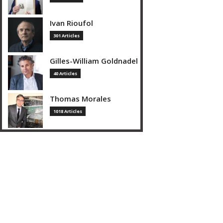
Ivan Rioufol
301 Articles
Gilles-William Goldnadel
40 Articles
Thomas Morales
1018 Articles