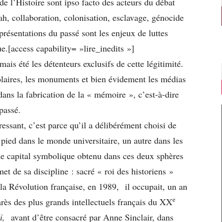
 de l’Histoire sont ipso facto des acteurs du débat
h, collaboration, colonisation, esclavage, génocide
présentations du passé sont les enjeux de luttes
e.[access capability= »lire_inedits »]
amais été les détenteurs exclusifs de cette légitimité.
laires, les monuments et bien évidement les médias
dans la fabrication de la « mémoire », c’est-à-dire
passé.
éressant, c’est parce qu’il a délibérément choisi de
 pied dans le monde universitaire, un autre dans les
 le capital symbolique obtenu dans ces deux sphères
t de sa discipline : sacré « roi des historiens »
la Révolution française, en 1989, il occupait, un an
e
arès des plus grands intellectuels français du XX
di,
avant d’être consacré par Anne Sinclair, dans