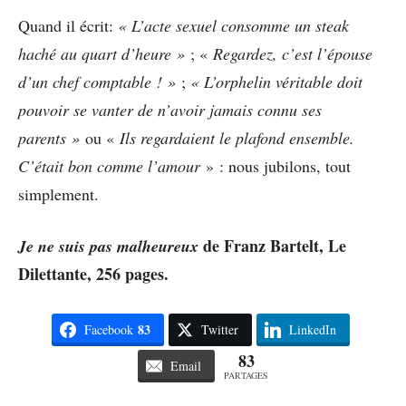
Quand il écrit:
« L’acte sexuel consomme un steak
haché au quart d’heure »
; «
Regardez, c’est l’épouse
d’un chef comptable ! »
;
« L’orphelin véritable doit
pouvoir se vanter de n’avoir jamais connu ses
parents »
ou «
Ils regardaient le plafond ensemble.
C’était bon comme l’amour
» : nous jubilons, tout
simplement.
de Franz Bartelt, Le
Je ne suis pas malheureux
Dilettante, 256 pages.
83
Facebook
Twitter
LinkedIn
83
Email
PARTAGES