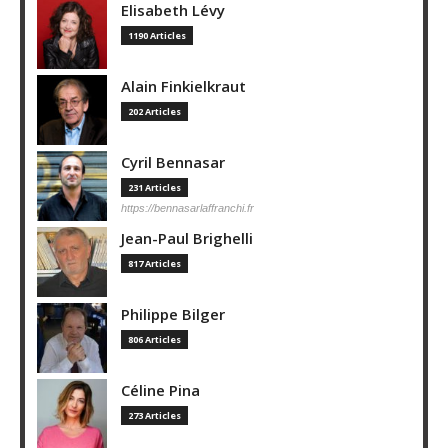
Elisabeth Lévy
1190 Articles
Alain Finkielkraut
202 Articles
Cyril Bennasar
231 Articles
https://bennasarlaffranchi.fr
Jean-Paul Brighelli
817 Articles
Philippe Bilger
806 Articles
Céline Pina
273 Articles