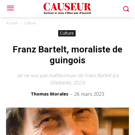
Accueil
Culture
Culture
Franz Bartelt, moraliste de
guingois
«Je ne suis pas malheureux» de Franz Bartelt (Le
Dilettante, 2023)
Thomas Morales
-
26 mars 2023