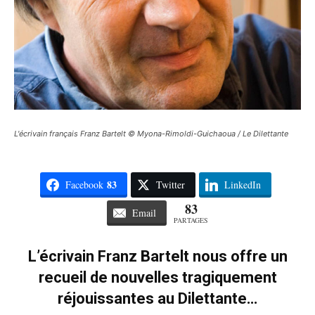
L'écrivain français Franz Bartelt © Myona-Rimoldi-Guichaoua / Le Dilettante
83
Facebook
Twitter
LinkedIn
83
Email
PARTAGES
L’écrivain Franz Bartelt nous offre un
recueil de nouvelles tragiquement
réjouissantes au Dilettante…