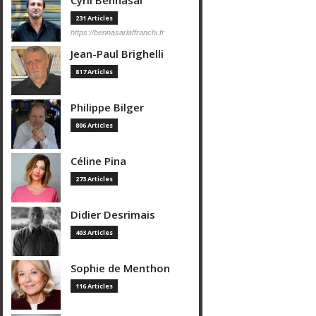
Cyril Bennasar
231 Articles
https://bennasarlaffranchi.fr
Jean-Paul Brighelli
817 Articles
Philippe Bilger
806 Articles
Céline Pina
273 Articles
Didier Desrimais
403 Articles
Sophie de Menthon
116 Articles