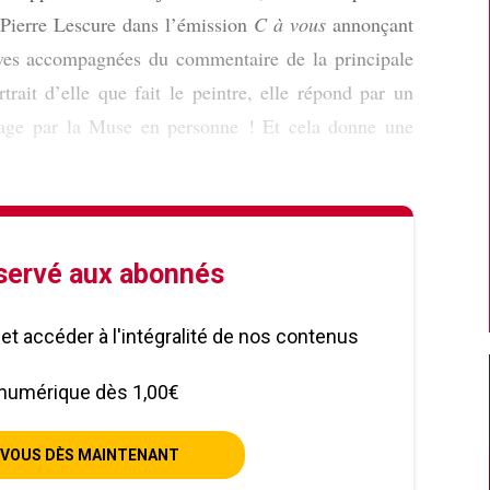
 Pierre Lescure dans l’émission
C à vous
annonçant
ves accompagnées du commentaire de la principale
trait d’elle que fait le peintre, elle répond par un
image par la Muse en personne ! Et cela donne une
éservé aux abonnés
le et accéder à l'intégralité de nos contenus
numérique dès 1,00€
VOUS DÈS MAINTENANT