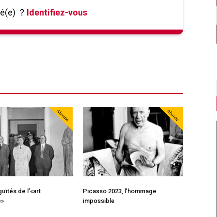
né(e)
?
Identifiez-vous
Abonné
Abonné
uïtés de l’«art
Picasso 2023, l’hommage
é»
impossible