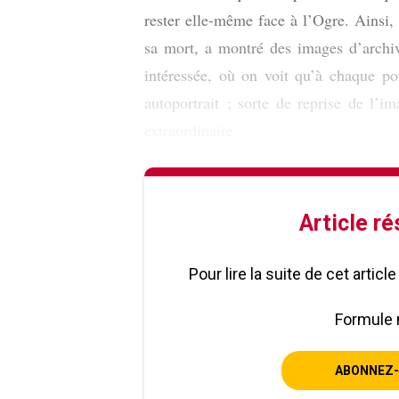
rester elle-même face à l’Ogre. Ainsi,
sa mort, a montré des images d’archi
intéressée, où on voit qu’à chaque por
autoportrait ; sorte de reprise de l’
extraordinaire
Article r
Pour lire la suite de cet artic
Formule 
ABONNEZ-