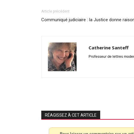
Article précédent
Communiqué judiciaire : la Justice donne raison
Catherine Santeff
Professeur de lettres moder
RÉAGISSEZ À CET ARTICLE
Pour laisser un commentaire sur un arti