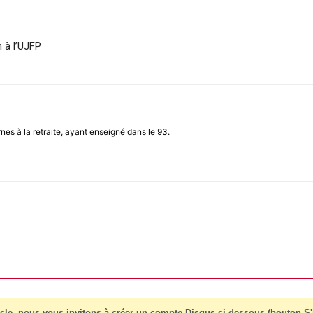
 à l’UJFP
nes à la retraite, ayant enseigné dans le 93.
cle, nous vous invitons à créer un compte Disqus ci-dessous (bouton S'i