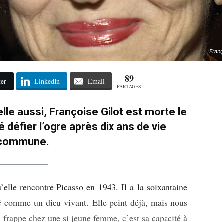
Fran
89
ter
LinkedIn
Email
PARTAGES
lle aussi, Françoise Gilot est morte le
é défier l’ogre après dix ans de vie
commune.
’elle rencontre Picasso en 1943. Il a la soixantaine
éré comme un dieu vivant. Elle peint déjà, mais nous
i frappe chez une si jeune femme, c’est sa capacité à