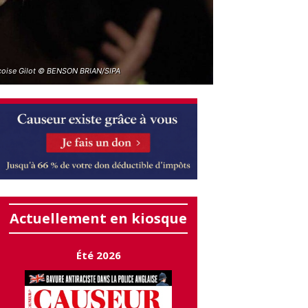
çoise Gilot © BENSON BRIAN/SIPA
Actuellement en kiosque
Été 2026