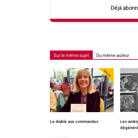
Déjà abon
Sur le même sujet
Du même auteur
Abonné
Le diable aux commandes
Les ambig
dégénér