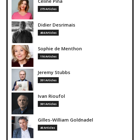
Céline Pina
273 Articles
Didier Desrimais
404 Articles
Sophie de Menthon
116 Articles
Jeremy Stubbs
351 Articles
Ivan Rioufol
301 Articles
Gilles-William Goldnadel
40 Articles