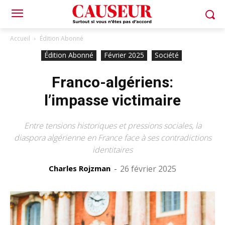
Accueil
Édition Abonné
Édition Abonné
Février 2025
Société
Franco-algériens:
l’impasse victimaire
Entre tensions historiques et pressions sociales, la
diaspora algérienne en France face à ses contradictions
identitaires
Charles Rojzman
-
26 février 2025