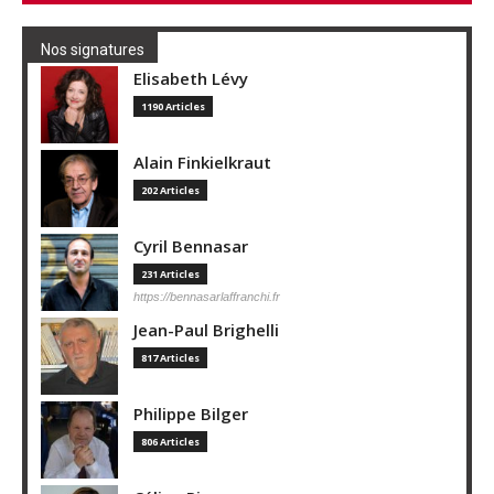
Nos signatures
Elisabeth Lévy
1190 Articles
Alain Finkielkraut
202 Articles
Cyril Bennasar
231 Articles
https://bennasarlaffranchi.fr
Jean-Paul Brighelli
817 Articles
Philippe Bilger
806 Articles