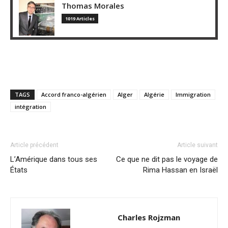
Thomas Morales
1019 Articles
TAGS
Accord franco-algérien
Alger
Algérie
Immigration
intégration
Article précédent
Article suivant
L’Amérique dans tous ses
Ce que ne dit pas le voyage de
États
Rima Hassan en Israël
Charles Rojzman