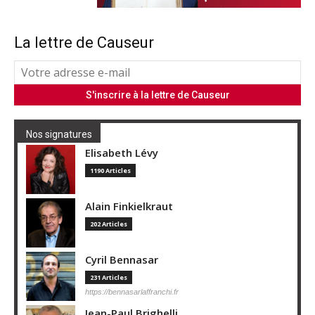
La lettre de Causeur
Nos signatures
Elisabeth Lévy
1190 Articles
Alain Finkielkraut
202 Articles
Cyril Bennasar
231 Articles
https://bennasarlaffranchi.fr
Jean-Paul Brighelli