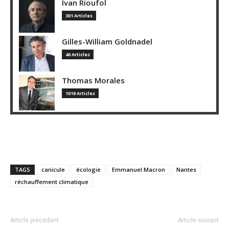
Ivan Rioufol
301 Articles
Gilles-William Goldnadel
40 Articles
Thomas Morales
1018 Articles
TAGS
canicule
écologie
Emmanuel Macron
Nantes
réchauffement climatique
Article précédent
Article suivant