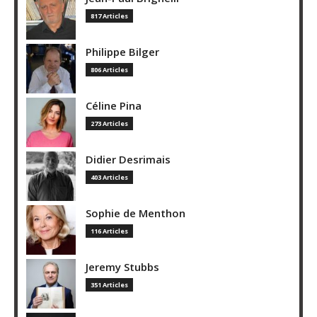
817 Articles
Philippe Bilger
806 Articles
Céline Pina
273 Articles
Didier Desrimais
403 Articles
Sophie de Menthon
116 Articles
Jeremy Stubbs
351 Articles