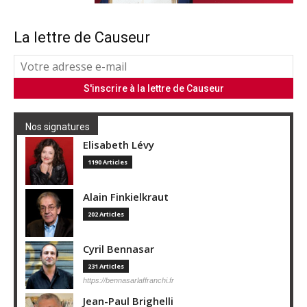
La lettre de Causeur
Nos signatures
Elisabeth Lévy
1190 Articles
Alain Finkielkraut
202 Articles
Cyril Bennasar
231 Articles
https://bennasarlaffranchi.fr
Jean-Paul Brighelli