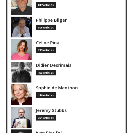
817 Articles
Philippe Bilger
806 Articles
Céline Pina
273 Articles
Didier Desrimais
403 Articles
Sophie de Menthon
116 Articles
Jeremy Stubbs
351 Articles
Ivan Rioufol