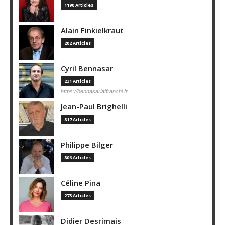
1190 Articles
Alain Finkielkraut
202 Articles
Cyril Bennasar
231 Articles
https://bennasarlaffranchi.fr
Jean-Paul Brighelli
817 Articles
Philippe Bilger
806 Articles
Céline Pina
273 Articles
Didier Desrimais