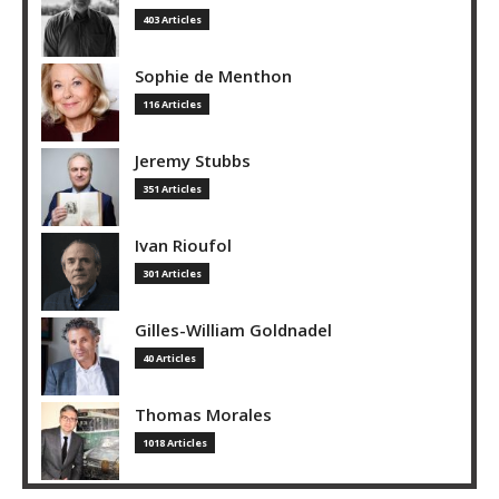
403 Articles
Sophie de Menthon
116 Articles
Jeremy Stubbs
351 Articles
Ivan Rioufol
301 Articles
Gilles-William Goldnadel
40 Articles
Thomas Morales
1018 Articles