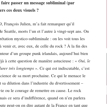
 faire passer un message subliminal (par
ers ces deux visuels ?
D
, François Julien, m’a fait remarquer qu’il
de Seattle, morts l’un et l’autre à vingt-sept ans. On
rétation mystico-subliminale : on les voit tous les
 venir et, avec eux, de celle du rock ? À la fin des
anteur d’un groupe punk irlandais, aujourd’hui bien
déjà à cette question de manière astucieuse : «
Oui, le
durer très longtemps
». Ce qui est indiscutable, c’est
science de sa mort prochaine. Ce qui le menace le
t sa dilution dans l’industrie du divertissement –
vie ou le courage de remettre en cause. Le rock
ais ce sera d’indifférence, quand on n’en parlera
oute peut-on en dire autant de la France en tant que