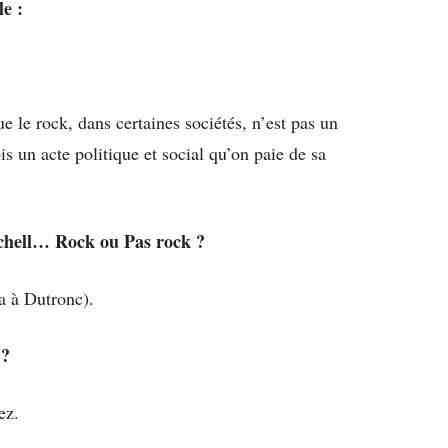
le :
 le rock, dans certaines sociétés, n’est pas un
is un acte politique et social qu’on paie de sa
chell…
Rock
ou
Pas rock
?
ra à Dutronc).
?
ez.