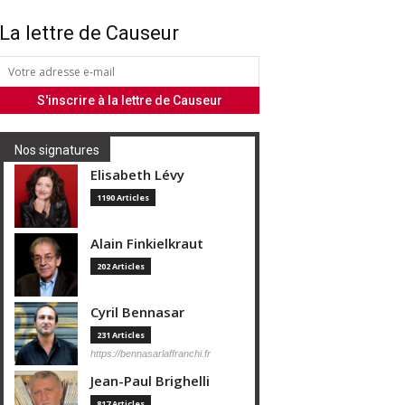
La lettre de Causeur
Nos signatures
Elisabeth Lévy
1190 Articles
Alain Finkielkraut
202 Articles
Cyril Bennasar
231 Articles
https://bennasarlaffranchi.fr
Jean-Paul Brighelli
817 Articles