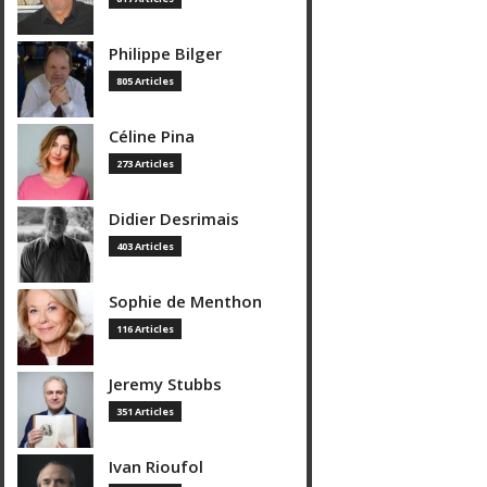
Philippe Bilger
805 Articles
Céline Pina
273 Articles
Didier Desrimais
403 Articles
Sophie de Menthon
116 Articles
Jeremy Stubbs
351 Articles
Ivan Rioufol