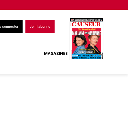
e connecter
Je m'abonne
MAGAZINES