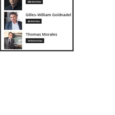
300 Articles
Gilles-William Goldnadel
40 Articles
Thomas Morales
1018 Articles