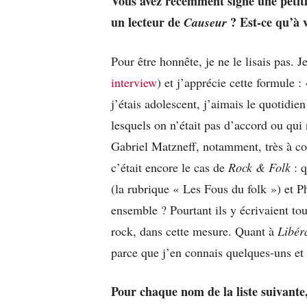
Vous avez récemment signé une pétit
un lecteur de
? Est-ce qu’à 
Causeur
Pour être honnête, je ne le lisais pas. 
interview
) et j’apprécie cette formule 
j’étais adolescent, j’aimais le quotidie
lesquels on n’était pas d’accord ou qui
Gabriel Matzneff, notamment, très à con
c’était encore le cas de
Rock & Folk
: q
(la rubrique « Les Fous du folk ») et Ph
ensemble ? Pourtant ils y écrivaient t
rock, dans cette mesure. Quant à
Libér
parce que j’en connais quelques-uns et 
Pour chaque nom de la liste suivante,