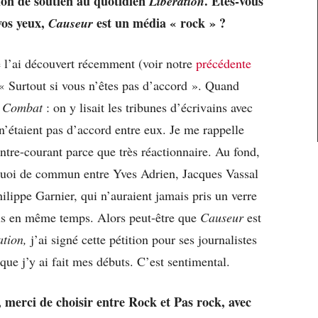
ion de soutien au quotidien
. Etes-vous
Libération
vos yeux,
est un média « rock » ?
Causeur
Je l’ai découvert récemment (voir notre
précédente
: « Surtout si vous n’êtes pas d’accord ». Quand
n
Combat
: on y lisait les tribunes d’écrivains avec
 n’étaient pas d’accord entre eux. Je me rappelle
tre-courant parce que très réactionnaire. Au fond,
uoi de commun entre Yves Adrien, Jacques Vassal
ilippe Garnier, qui n’auraient jamais pris un verre
ous en même temps. Alors peut-être que
Causeur
est
ation,
j’ai signé cette pétition pour ses journalistes
que j’y ai fait mes débuts. C’est sentimental.
 merci de choisir entre Rock et Pas rock, avec