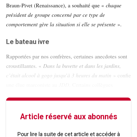
Braun-Pivet (Renaissance), a souhaité que «
chaque
président de groupe concerné par ce type de
comportement gère la situation si elle se présente
».
Le bateau ivre
Rapportées par nos confrères, certaines anecdotes sont
croustillantes. «
Dans la buvette et dans les jardins,
c’était alcool à gogo jusqu’à 3 heures du matin
» confie
une élue marconiste au
JDD
. Certains collègues
Article réservé aux abonnés
Pour lire la suite de cet article et accéder à