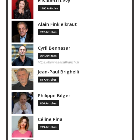
Elisabeth Lévy
1190 Articles
Alain Finkielkraut
202 Articles
Cyril Bennasar
231 Articles
https://bennasarlaffranchi.fr
Jean-Paul Brighelli
817 Articles
Philippe Bilger
806 Articles
Céline Pina
273 Articles