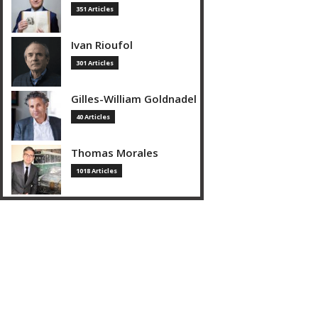
351 Articles
Ivan Rioufol
301 Articles
Gilles-William Goldnadel
40 Articles
Thomas Morales
1018 Articles