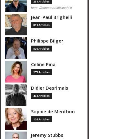
231 Articles
https://bennasarlaffranchi.fr
Jean-Paul Brighelli
817 Articles
Philippe Bilger
806 Articles
Céline Pina
273 Articles
Didier Desrimais
403 Articles
Sophie de Menthon
116 Articles
Jeremy Stubbs