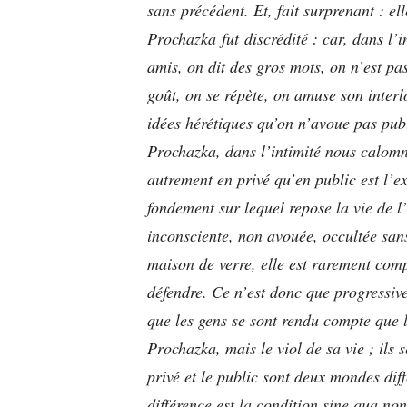
sans précédent. Et, fait surprenant : elle
Prochazka fut discrédité : car, dans l’i
amis, on dit des gros mots, on n’est pa
goût, on se répète, on amuse son inter
idées hérétiques qu’on n’avoue pas pub
Prochazka, dans l’intimité nous calomn
autrement en privé qu’en public est l’e
fondement sur lequel repose la vie de l
inconsciente, non avouée, occultée sans
maison de verre, elle est rarement comp
défendre. Ce n’est donc que progressiv
que les gens se sont rendu compte que l
Prochazka, mais le viol de sa vie ; ils
privé et le public sont deux mondes diff
différence est la condition sine qua n