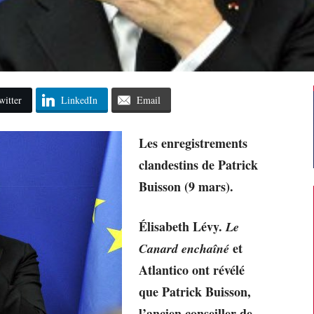
witter
LinkedIn
Email
Les enregistrements
clandestins de Patrick
Buisson (9 mars).
Élisabeth Lévy.
Le
et
Canard enchaîné
Atlantico ont révélé
que Patrick Buisson,
l’ancien conseiller de