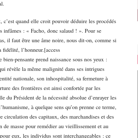
al.
, c’est quand elle croit pouvoir déduire les procédés
s infâmes : « Facho, donc salaud ! ». Pour se
s, il faut être une âme noire, nous dit-on, comme si
a fidélité, l’honneur.[access
le bien-pensante prend naissance sous nos yeux :
qui révèle la même malignité dans ses intrigues
ntité nationale, son inhospitalité, sa fermeture à
ture des frontières est ainsi confortée par les
ille du Président de la nécessité absolue d’enrayer les
s l’humanisme, à quelque sens qu’on prenne ce terme,
re circulation des capitaux, des marchandises et des
n de masse pour remédier au vieillissement et au
our eux, les individus sont interchangeables : ce