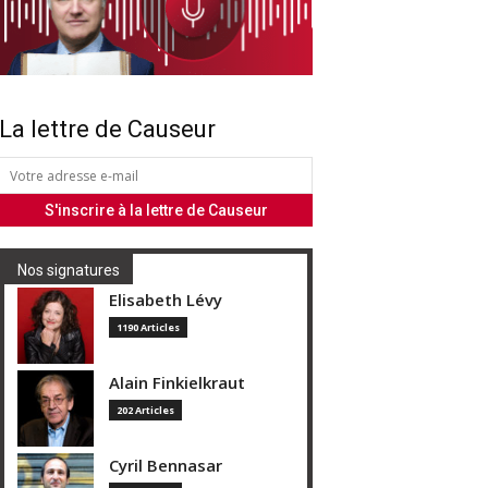
La lettre de Causeur
Nos signatures
Elisabeth Lévy
1190 Articles
Alain Finkielkraut
202 Articles
Cyril Bennasar