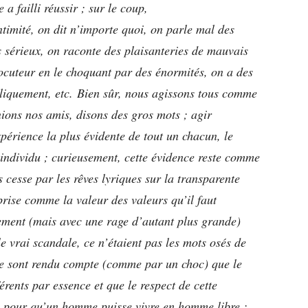
 a failli réussir ; sur le coup,
ntimité, on dit n’importe quoi, on parle mal des
s sérieux, on raconte des plaisanteries de mauvais
locuteur en le choquant par des énormités, on a des
liquement, etc. Bien sûr, nous agissons tous comme
ions nos amis, disons des gros mots ; agir
xpérience la plus évidente de tout un chacun, le
’individu ; curieusement, cette évidence reste comme
 cesse par les rêves lyriques sur la transparente
rise comme la valeur des valeurs qu’il faut
ement (mais avec une rage d’autant plus grande)
e vrai scandale, ce n’étaient pas les mots osés de
 se sont rendu compte (comme par un choc) que le
érents par essence et que le respect de cette
on pour qu’un homme puisse vivre en homme libre ;