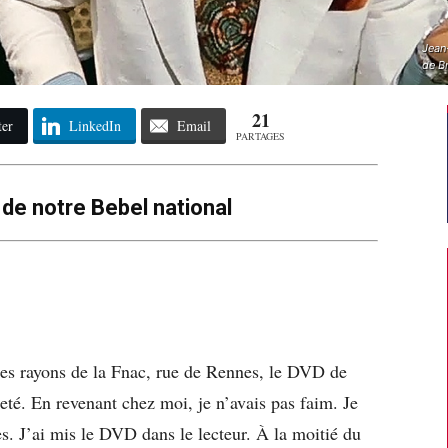
Jean
de B
21
ter
LinkedIn
Email
PARTAGES
de notre Bebel national
 les rayons de la Fnac, rue de Rennes, le DVD de
heté. En revenant chez moi, je n’avais pas faim. Je
s. J’ai mis le DVD dans le lecteur. À la moitié du