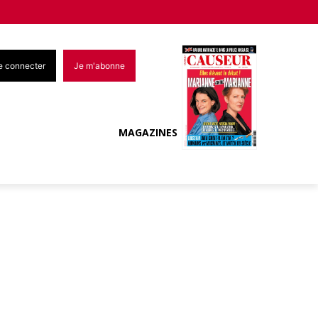
e connecter
Je m'abonne
MAGAZINES