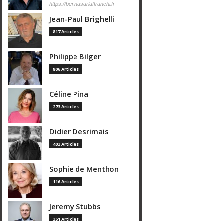
https://bennasarlaffranchi.fr
Jean-Paul Brighelli
817 Articles
Philippe Bilger
806 Articles
Céline Pina
273 Articles
Didier Desrimais
403 Articles
Sophie de Menthon
116 Articles
Jeremy Stubbs
351 Articles