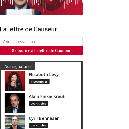
La lettre de Causeur
Nos signatures
Elisabeth Lévy
1190 Articles
Alain Finkielkraut
202 Articles
Cyril Bennasar
231 Articles