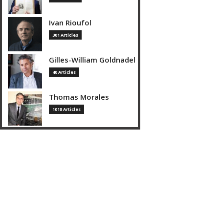
Ivan Rioufol
301 Articles
Gilles-William Goldnadel
40 Articles
Thomas Morales
1018 Articles