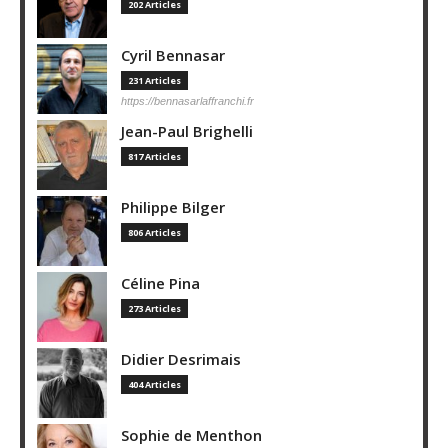
202 Articles
Cyril Bennasar
231 Articles
https://bennasarlaffranchi.fr
Jean-Paul Brighelli
817 Articles
Philippe Bilger
806 Articles
Céline Pina
273 Articles
Didier Desrimais
404 Articles
Sophie de Menthon