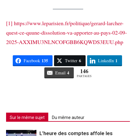
[1]
https://www.leparisien.fr/politique/gerard-larcher-
quest-ce-quune-dissolution-va-apporter-au-pays-02-09-
2025-AXXIMU3NLNCOFGBB6KQWDS3EUU.php
135
6
1
Facebook
Twitter
LinkedIn
146
4
Email
PARTAGES
Sur le même sujet
Du même auteur
L’heure des comptes affole les