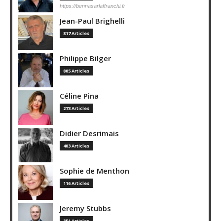
https://bennasarlaffranchi.fr
Jean-Paul Brighelli
817 Articles
Philippe Bilger
805 Articles
Céline Pina
273 Articles
Didier Desrimais
403 Articles
Sophie de Menthon
116 Articles
Jeremy Stubbs
351 Articles