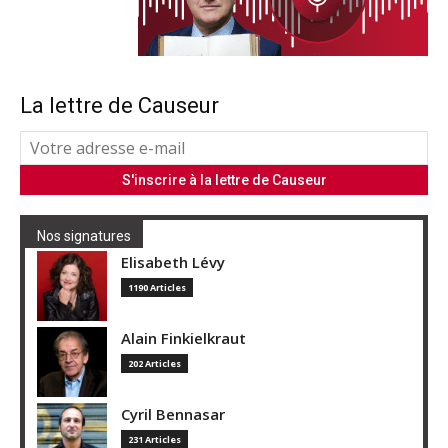
La lettre de Causeur
Nos signatures
Elisabeth Lévy
1190 Articles
Alain Finkielkraut
202 Articles
Cyril Bennasar
231 Articles