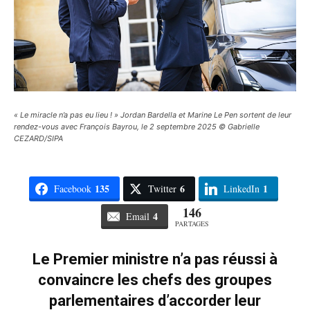
« Le miracle n’a pas eu lieu ! » Jordan Bardella et Marine Le Pen sortent de leur
rendez-vous avec François Bayrou, le 2 septembre 2025 © Gabrielle
CEZARD/SIPA
135
6
1
Facebook
Twitter
LinkedIn
146
4
Email
PARTAGES
Le Premier ministre n’a pas réussi à
convaincre les chefs des groupes
parlementaires d’accorder leur