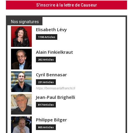
Nos signatures
Elisabeth Lévy
1190 Articles
Alain Finkielkraut
202 Articles
Cyril Bennasar
231 Articles
https://bennasarlaffranchi.fr
Jean-Paul Brighelli
817 Articles
Philippe Bilger
805 Articles