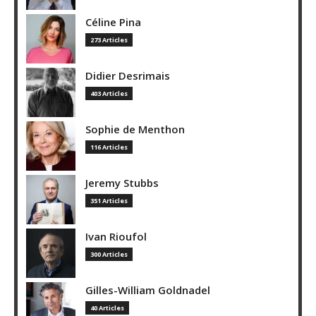
Céline Pina
273 Articles
Didier Desrimais
403 Articles
Sophie de Menthon
116 Articles
Jeremy Stubbs
351 Articles
Ivan Rioufol
300 Articles
Gilles-William Goldnadel
40 Articles