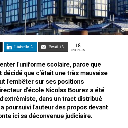
DR.
18
2
13
LinkedIn
Email
PARTAGES
menter l’uniforme scolaire, parce que
t décidé que c’était une très mauvaise
out l’embêter sur ses positions
irecteur d’école Nicolas Bourez a été
d’extrémiste, dans un tract distribué
 a poursuivi l’auteur des propos devant
onte ici sa déconvenue judiciaire.