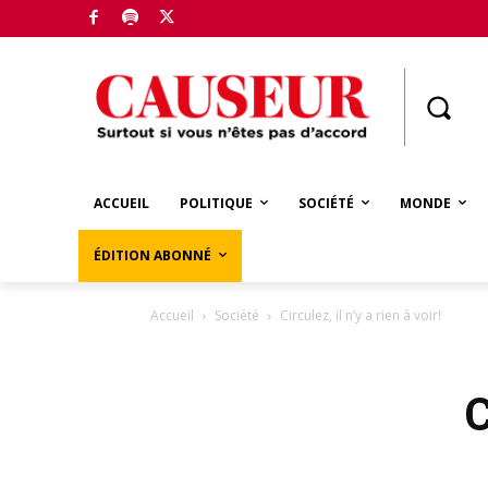
Boutique
ACCUEIL
POLITIQUE
SOCIÉTÉ
MONDE
ÉDITION ABONNÉ
Accueil
Société
Circulez, il n’y a rien à voir!
C