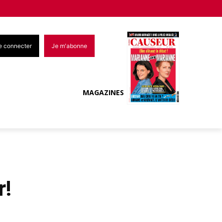
e connecter
Je m'abonne
MAGAZINES
r!