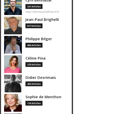
Cyril Bennasar
231 Articles
https://bennasarlaffranchi.fr
Jean-Paul Brighelli
817 Articles
Philippe Bilger
806 Articles
Céline Pina
273 Articles
Didier Desrimais
403 Articles
Sophie de Menthon
116 Articles