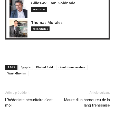
Gilles-William Goldnadel
40 Articles
Thomas Morales
1018 Articles
TAGS
Égypte
Khaled Saïd
révolutions arabes
Wael Ghonim
Article précédent
Article suivant
L’hédoniste sécuritaire c’est
Maure d’un hamoureu de la
moi
lang frenssaise