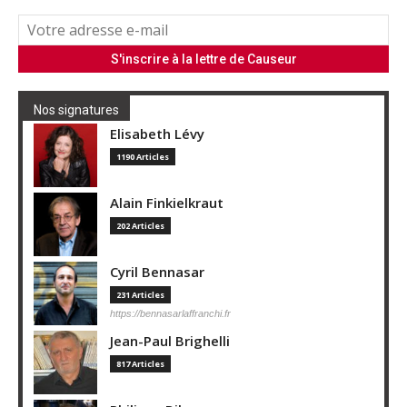
Nos signatures
Elisabeth Lévy
1190 Articles
Alain Finkielkraut
202 Articles
Cyril Bennasar
231 Articles
https://bennasarlaffranchi.fr
Jean-Paul Brighelli
817 Articles