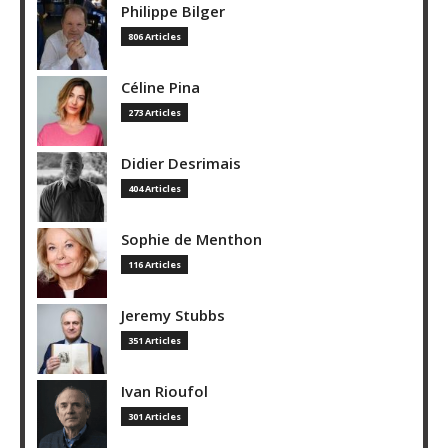
Philippe Bilger
806 Articles
Céline Pina
273 Articles
Didier Desrimais
404 Articles
Sophie de Menthon
116 Articles
Jeremy Stubbs
351 Articles
Ivan Rioufol
301 Articles