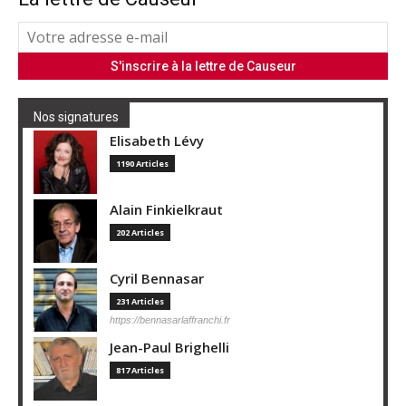
Nos signatures
Elisabeth Lévy
1190 Articles
Alain Finkielkraut
202 Articles
Cyril Bennasar
231 Articles
https://bennasarlaffranchi.fr
Jean-Paul Brighelli
817 Articles