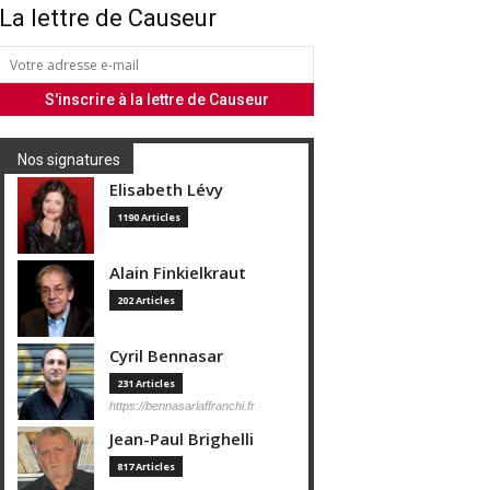
La lettre de Causeur
Nos signatures
Elisabeth Lévy
1190 Articles
Alain Finkielkraut
202 Articles
Cyril Bennasar
231 Articles
https://bennasarlaffranchi.fr
Jean-Paul Brighelli
817 Articles