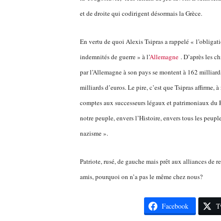
et de droite qui codirigent désormais la Grèce.
En vertu de quoi Alexis Tsipras a rappelé « l’obliga
indemnités de guerre » à l’
Allemagne
. D’après les c
par l’Allemagne à son pays se montent à 162 milliard
milliards d’euros.
Le pire, c’est que Tsipras affirme, 
comptes aux successeurs légaux et patrimoniaux du Re
notre peuple, envers l’Histoire, envers tous les peupl
nazisme ».
Patriote, rusé, de gauche mais prêt aux alliances de
amis, pourquoi on n’a pas le même chez nous?
Facebook
T