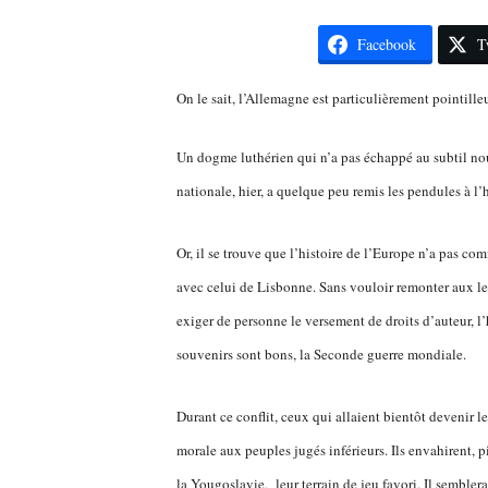
Facebook
T
On le sait, l’Allemagne est particulièrement pointille
Un dogme luthérien qui n’a pas échappé au subtil no
nationale, hier, a quelque peu remis les pendules à l’h
Or, il se trouve que l’histoire de l’Europe n’a pas c
avec celui de Lisbonne.
Sans vouloir remonter aux le
exiger de personne le versement de droits d’auteur, l
souvenirs sont bons, la Seconde guerre mondiale.
Durant ce conflit, ceux qui allaient bientôt devenir 
morale aux peuples jugés inférieurs. Ils envahirent, p
la Yougoslavie, leur terrain de jeu favori.
Il semblera