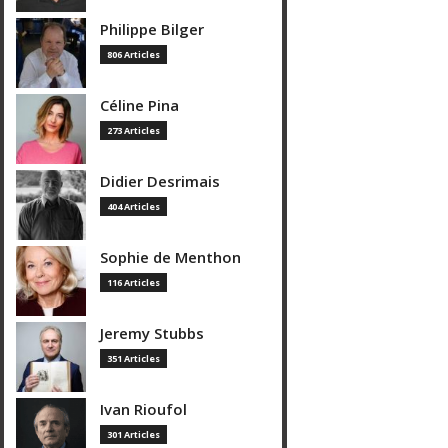
Philippe Bilger
806 Articles
Céline Pina
273 Articles
Didier Desrimais
404 Articles
Sophie de Menthon
116 Articles
Jeremy Stubbs
351 Articles
Ivan Rioufol
301 Articles