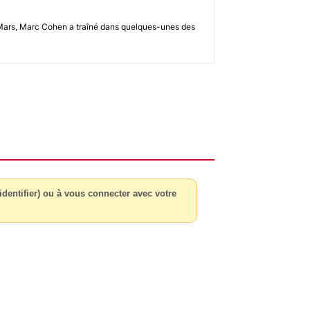
u 2-Mars, Marc Cohen a traîné dans quelques-unes des
dentifier) ou à vous connecter avec votre