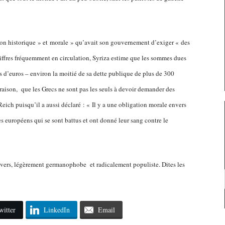
tion historique » et morale » qu’avait son gouvernement d’exiger « des
hiffres fréquemment en circulation, Syriza estime que les sommes dues
s d’euros – environ la moitié de sa dette publique de plus de 300
à raison, que les Grecs ne sont pas les seuls à devoir demander des
ich puisqu’il a aussi déclaré : « Il y a une obligation morale envers
es européens qui se sont battus et ont donné leur sang contre le
 revers, légèrement germanophobe et radicalement populiste. Dites les
witter
LinkedIn
Email