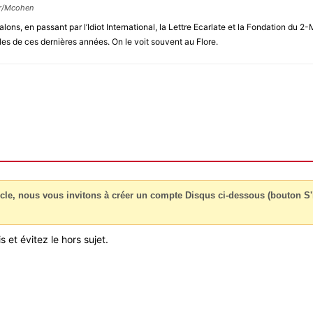
ur/Mcohen
alons, en passant par l’Idiot International, la Lettre Ecarlate et la Fondation d
les de ces dernières années. On le voit souvent au Flore.
cle, nous vous invitons à créer un compte Disqus ci-dessous (bouton S'i
 et évitez le hors sujet.