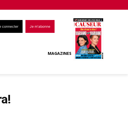
e connecter
Je m'abonne
MAGAZINES
ra!