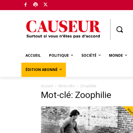
Boutique
ACCUEIL
POLITIQUE
SOCIÉTÉ
MONDE
ÉDITION ABONNÉ
Accueil
Mots-clés
Zoophilie
Mot-clé: Zoophilie
Abo