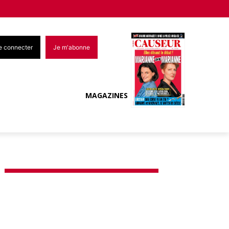
e connecter
Je m'abonne
MAGAZINES