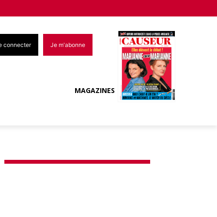
e connecter
Je m'abonne
MAGAZINES