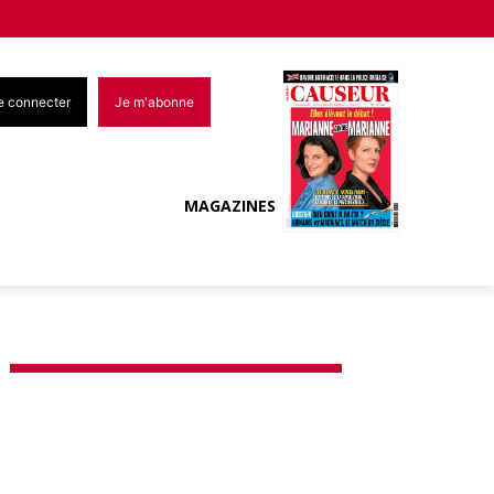
e connecter
Je m'abonne
MAGAZINES