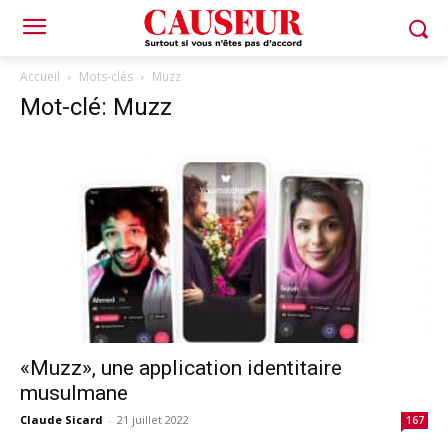
Accueil
Mots-clés
Muzz
Mot-clé: Muzz
«Muzz», une application identitaire
musulmane
Claude Sicard
-
21 juillet 2022
167