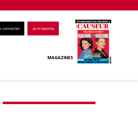
e connecter
Je m'abonne
MAGAZINES