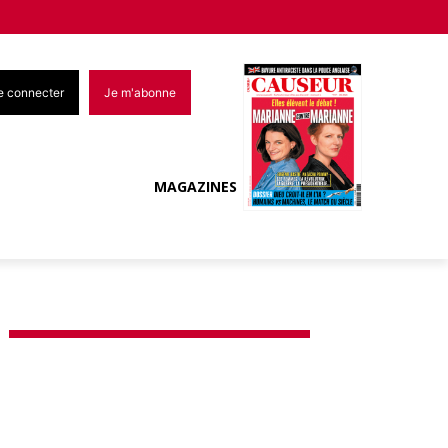
e connecter
Je m'abonne
MAGAZINES