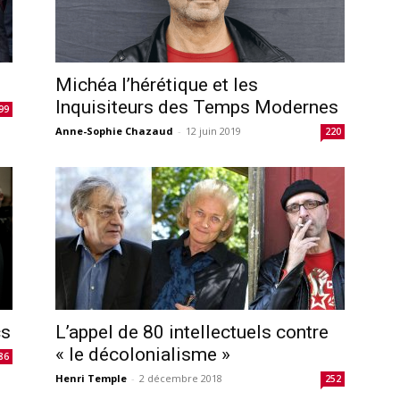
Michéa l’hérétique et les
Inquisiteurs des Temps Modernes
99
Anne-Sophie Chazaud
-
12 juin 2019
220
cs
L’appel de 80 intellectuels contre
« le décolonialisme »
86
Henri Temple
-
2 décembre 2018
252