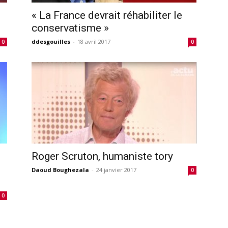
« La France devrait réhabiliter le
conservatisme »
ddesgouilles
-
18 avril 2017
0
0
Roger Scruton, humaniste tory
Daoud Boughezala
-
24 janvier 2017
0
0