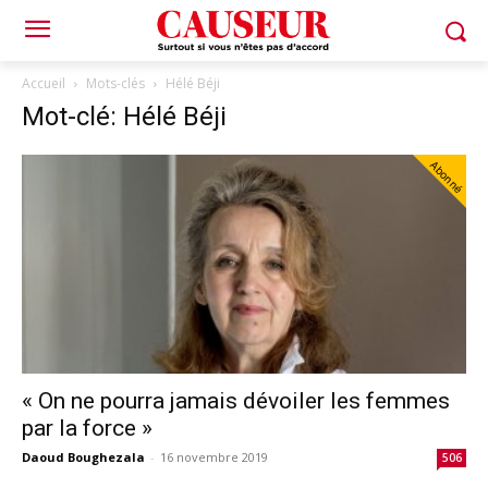
Accueil
Mots-clés
Hélé Béji
Mot-clé: Hélé Béji
Abonné
« On ne pourra jamais dévoiler les femmes
par la force »
Daoud Boughezala
-
16 novembre 2019
506