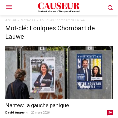
Accueil
Mots-clés
Foulques Chombart de Lauwe
Mot-clé: Foulques Chombart de
Lauwe
Nantes: la gauche panique
David Angevin
-
20 mars 2026
50